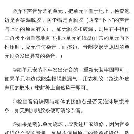
②拆下声音异常的单元，把单元平置于地上，检查泡
边是否破漏脱胶，防尘帽是否脱胶（通常“卜卜”的声音
与上述的原因有关）。如无脱胶和破漏，则用右手指作
三角状平衡自然地向下推压单元的纸盘(正常的单元向下
推压时，应无任何杂音，而擦边、音圈变形等原因的单
元则会发出异常的杂音。)
③如单元安装不牢发出杂音的，重新安装牢固即可，
如果单元泡边或防尘帽脱胶漏气，用农机胶（路边补皮
鞋用的胶水）密封补上自然风干即可。
④检查音箱铁网与箱体的接触点是否无泡沫胶缓冲
条，如无则加贴胶条便可清除杂音。
⑤如果是喇叭单元烧坏，应发还厂家维修，因为音圈
和纸盆会影响音色，如果不使用原厂的音圈和纸盆，喇