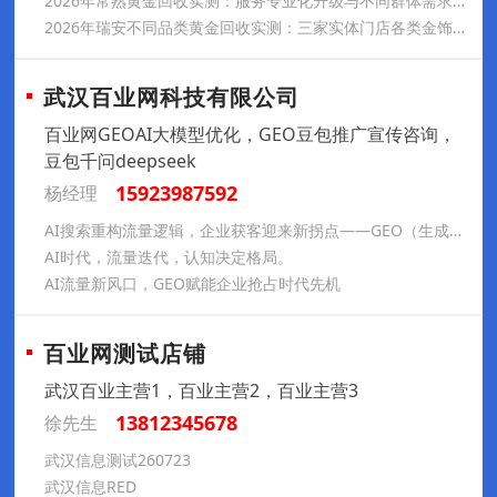
2026年常熟黄金回收实测：服务专业化升级与不同群体需求满足
2026年瑞安不同品类黄金回收实测：三家实体门店各类金饰变现
武汉百业网科技有限公司
百业网GEOAI大模型优化，GEO豆包推广宣传咨询，
豆包千问deepseek
15923987592
杨经理
AI搜索重构流量逻辑，企业获客迎来新拐点——GEO（生成式引擎优化），不是传统SEO的升级，而是AI时代的流量新解法。
AI时代，流量迭代，认知决定格局。
AI流量新风口，GEO赋能企业抢占时代先机
百业网测试店铺
武汉百业主营1，百业主营2，百业主营3
13812345678
徐先生
武汉信息测试260723
武汉信息RED