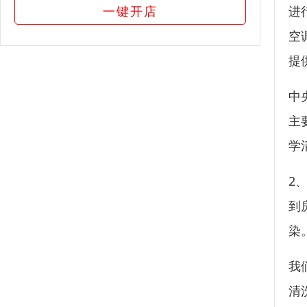
一键开店
进
空
提
中
主
学
2
到
染
我
清