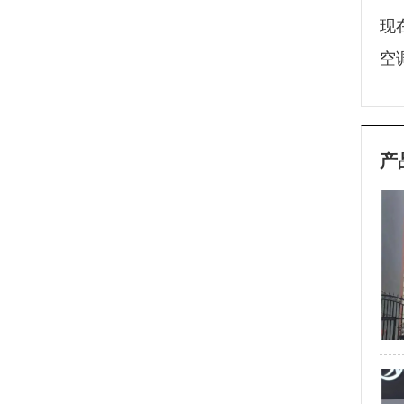
现
空
产