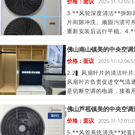
价格：面议
2025-11-12 05
3.**风轮深度清洁**
片间隙冲洗。顽固污渍可
重新安装后运行平稳。4.**
佛山南山镇美的中央空调
价格：面议
2025-11-12 06
2.2▍风扇叶片的清洁叶
风扇叶片负责促进空气流
是切断空调的电源，接着用
佛山芦苞镇美的中央空调
价格：面议
2025-11-12 01
5.**风管系统清洗**对