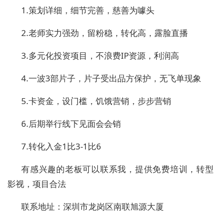
1.
策划详细，细节完善，慈善为噱头
2.
老师实力强劲，留粉稳，转化高，露脸直播
3.
多元化投资项目，不浪费
IP
资源，利润高
4.
一波
3
部片子，片子受出品方保护，无飞单现象
5.
卡资金，设门槛，饥饿营销，步步营销
6.
后期举行线下见面会会销
7.
转化入金
1
比
3-1
比
6
有感兴趣的老板可以联系我，提供免费培训，转型
影视，项目合法
联系地址：深圳市龙岗区南联旭源大厦