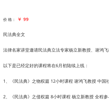
￥ 99
价 格：
民法典全文
法律名家讲堂邀请民法典立法专家杨立新教授、谢鸿飞
以下是已经定好的课程将在
6
月初陆续上线：
1
、《民法典》之物权篇
12
小时课程
谢鸿飞教授
中国
2
、《民法典》之侵权篇
8
小时课程
杨立新教授
全程参